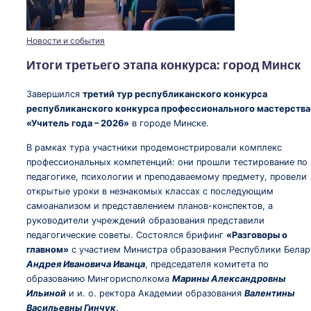
Опубликовано
Новости и события
в
Итоги третьего этапа конкурса: город Минск
Завершился
третий тур республиканского конкурса
республиканского конкурса профессионального мастерства
«Учитель года – 2026»
в городе Минске.
В рамках тура участники продемонстрировали комплекс
профессиональных компетенций: они прошли тестирование по
педагогике, психологии и преподаваемому предмету, провели
открытые уроки в незнакомых классах с последующим
самоанализом и представлением планов-конспектов, а
руководители учреждений образования представили
педагогические советы. Состоялся брифинг
«Разговоры о
главном»
с участием Министра образования Республики Белар
Андрея Ивановича Иванца
, председателя комитета по
образованию Мингорисполкома
Марины Александровны
Ильиной
и и. о. ректора Академии образования
Валентины
Васильевны Гинчук
.