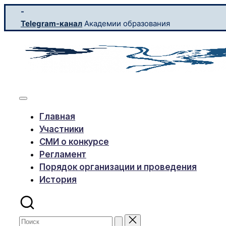
Перейти
-
к
Telegram-канал
Академии образования
содержимому
УЧИТЕЛЬ
Конкурс
профессионального
ГОДА-2026
мастерства
Главная
Участники
СМИ о конкурсе
Регламент
Порядок организации и проведения
История