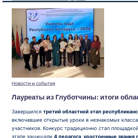
Опубликовано
Новости и события
в
Лауреаты из Глуботчины: итоги обла
Завершился
третий областной этап республиканс
включавшие открытые уроки в незнакомых классах
участников. Конкурс традиционно стал площадко
этапе защищали
4 педагога, удостоенные звания 