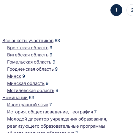
Пагинация
1
записей
Все анкеты участников
63
Брестская область
9
Витебская область
9
Гомельская область
9
Гродненская область
9
Минск
9
Минская область
9
Могилёвская область
9
Номинации
63
Иностранный язык
7
История, обществоведение, география
7
Молодой директор учреждения образования,
реализующего образовательные программы