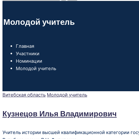
Молодой учитель
Главная
Участники
Номинации
Молодой учитель
Опубликовано
Витебская область
Молодой учитель
в
Кузнецов Илья Владимирович
Учитель истории высшей квалификационной категории гос