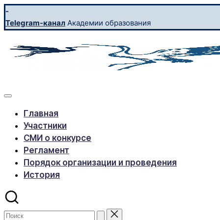
Перейти
-
к
Telegram-канал
Академии образования
содержимому
УЧИТЕЛЬ
Конкурс
профессионального
ГОДА-2026
мастерства
Главная
Участники
СМИ о конкурсе
Регламент
Порядок организации и проведения
История