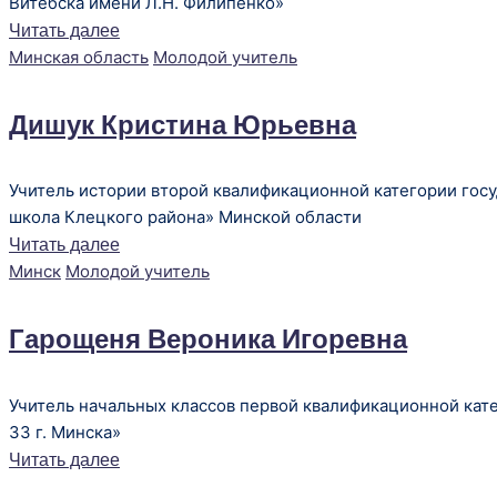
Витебска имени Л.Н. Филипенко»
Читать далее
Опубликовано
Минская область
Молодой учитель
в
Дишук Кристина Юрьевна
Учитель истории второй квалификационной категории гос
школа Клецкого района» Минской области
Читать далее
Опубликовано
Минск
Молодой учитель
в
Гарощеня Вероника Игоревна
Учитель начальных классов первой квалификационной кат
33 г. Минска»
Читать далее