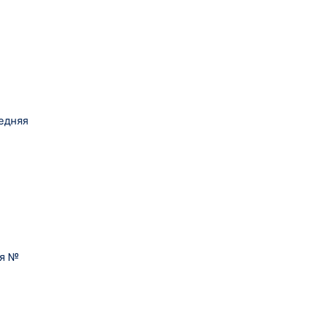
едняя
ия №