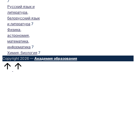
7
Русский язык и
литература,
белорусский язык
и литература
7
Физика,
астрономия,
математика,
информатика
7
Химия, биология
7
Copyright 2026 —
Академия образования
Прокрутить
вверх