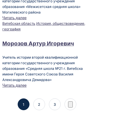
категории государственного учреждения
образования «Межисетская средняя школа»
Могилевского района
Читать далее
Опубликовано
Витебская область
История, обществоведение,
в
география
Морозов Артур Игоревич
Учитель истории второй квалификационной
категории государственного учреждения
образования «Средняя школа №21 г. Витебска
имени Героя Советского Союза Василия
Александровича Демидова»
Читать далее
Пагинация
1
2
3
След.
страница
записей