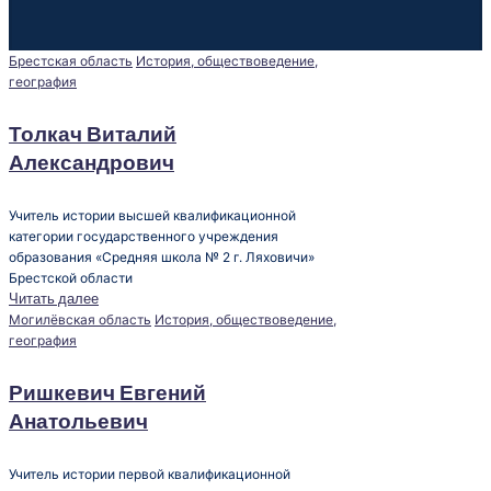
Опубликовано
Брестская область
История, обществоведение,
в
география
Толкач Виталий
Александрович
Учитель истории высшей квалификационной
категории государственного учреждения
образования «Средняя школа № 2 г. Ляховичи»
Брестской области
Читать далее
Опубликовано
Могилёвская область
История, обществоведение,
в
география
Ришкевич Евгений
Анатольевич
Учитель истории первой квалификационной