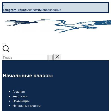
Перейти
-
к
Telegram-канал
Академии образования
содержимому
УЧИТЕЛЬ
Конкурс
профессионального
ГОДА-2026
мастерства
Начальные классы
Главная
Участники
Номинации
Начальные классы