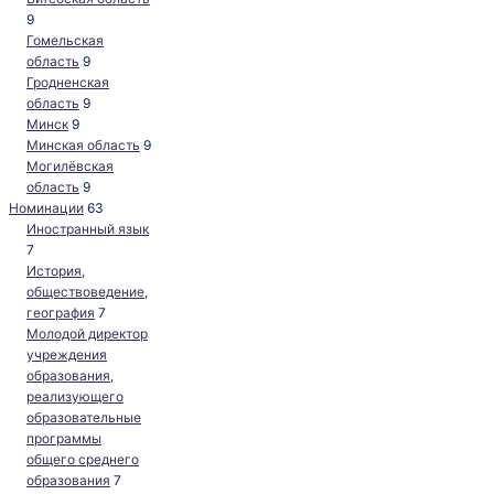
9
Гомельская
область
9
Гродненская
область
9
Минск
9
Минская область
9
Могилёвская
область
9
Номинации
63
Иностранный язык
7
История,
обществоведение,
география
7
Молодой директор
учреждения
образования,
реализующего
образовательные
программы
общего среднего
образования
7