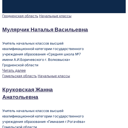
Опубликовано
Гродненская область
Начальные классы
в
Мулярчик Наталья Васильевна
Учитель начальных классов высшей
квалификационной категории государственного
учреждения образования «Средняя школа №7
имени А.И.Боричевского г. Волковыска»
Гродненской области
Читать далее
Опубликовано
Гомельская область
Начальные классы
в
Круковская Жанна
Анатольевна
Учитель начальных классов высшей
квалификационной категории государственного
учреждения образования «Гимназия г.Рогачёва»
Гомельской области