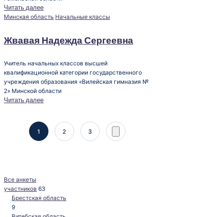
Читать далее
Опубликовано
Минская область
Начальные классы
в
Жвавая Надежда Сергеевна
Учитель начальных классов высшей
квалификационной категории государственного
учреждения образования «Вилейская гимназия №
2» Минской области
Читать далее
Пагинация
1
2
3
След.
страница
записей
Все анкеты
участников
63
Брестская область
9
Витебская область