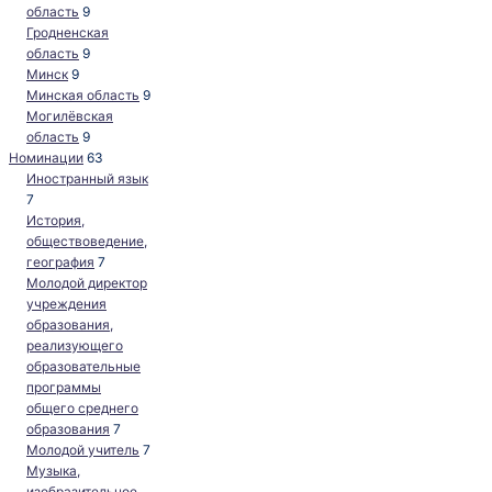
область
9
Гродненская
область
9
Минск
9
Минская область
9
Могилёвская
область
9
Номинации
63
Иностранный язык
7
История,
обществоведение,
география
7
Молодой директор
учреждения
образования,
реализующего
образовательные
программы
общего среднего
образования
7
Молодой учитель
7
Музыка,
изобразительное