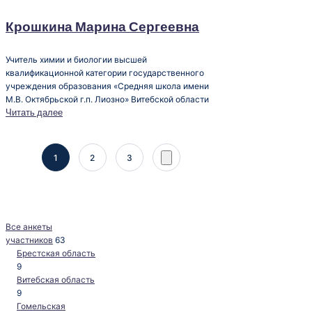
в
Крошкина Марина Сергеевна
Учитель химии и биологии высшей
квалификационной категории государственного
учреждения образования «Средняя школа имени
М.В. Октябрьской г.п. Лиозно» Витебской области
Читать далее
Пагинация
1
2
3
След.
страница
записей
Все анкеты
участников
63
Брестская область
9
Витебская область
9
Гомельская