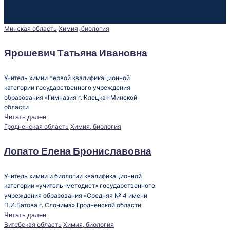
Опубликовано
Минская область
Химия, биология
в
Ярошевич Татьяна Ивановна
Учитель химии первой квалификационной
категории государственного учреждения
образования «Гимназия г. Клецка» Минской
области
Читать далее
Опубликовано
Гродненская область
Химия, биология
в
Лопато Елена Брониславовна
Учитель химии и биологии квалификационной
категории «учитель-методист» государственного
учреждения образования «Средняя № 4 имени
П.И.Батова г. Слонима» Гродненской области
Читать далее
Опубликовано
Витебская область
Химия, биология