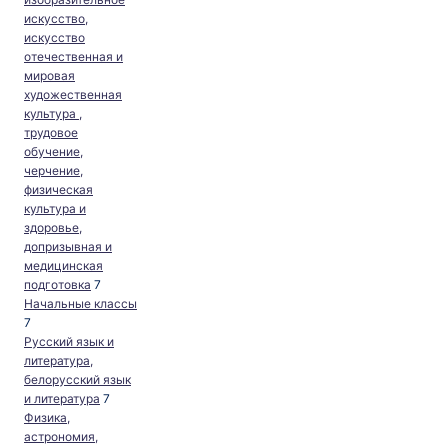
искусство,
искусство
отечественная и
мировая
художественная
культура
,
трудовое
обучение,
черчение,
физическая
культура и
здоровье,
допризывная и
медицинская
подготовка
7
Начальные классы
7
Русский язык и
литература,
белорусский язык
и литература
7
Физика,
астрономия,